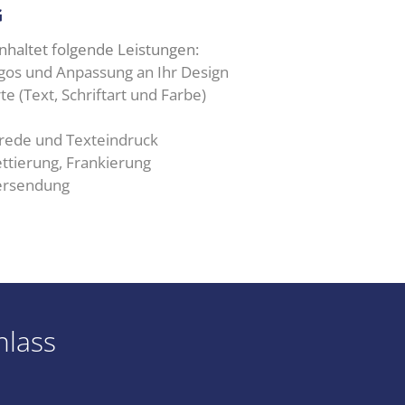
G
nhaltet folgende Leistungen:
gos und Anpassung an Ihr Design
te (Text, Schriftart und Farbe)
nrede und Texteindruck
ettierung, Frankierung
ersendung
nlass