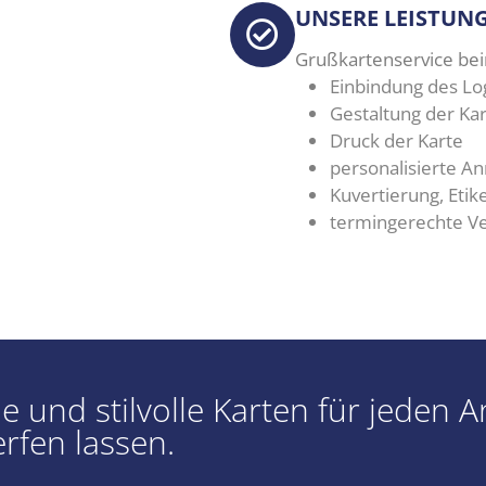
UNSERE LEISTUN
Grußkartenservice bei
Einbindung des Lo
Gestaltung der Kar
Druck der Karte
personalisierte A
Kuvertierung, Etik
termingerechte V
 und stilvolle Karten für jeden A
rfen lassen.